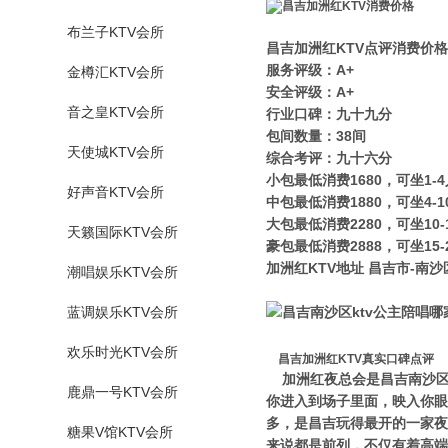
布兰子KTV会所
昌吉加洲红KTV点评消费价格
服务评级：A+
金樽汇KTV会所
安全评级：A+
音之皇KTV会所
行业口碑：九十九分
包间数量：38间
天使城KTV会所
综合考评：九十六分
小包最低消费1680，可坐1-4
好声音KTV会所
中包最低消费1880，可坐4-1
大包最低消费2280，可坐10-
天籁国际KTV会所
豪包最低消费2888，可坐15-
加洲红KTV地址 昌吉市-南沙
潮唱娱乐KTV会所
蓝调娱乐KTV会所
欢乐时光KTV会所
昌吉加洲红KTV真实口碑点评
加洲红夜总会是昌吉南沙区高
鹿鼎一号KTV会所
你进入到场子里面，映入你眼
多，是昌吉玩得最开的一家夜
糖果V馆KTV会所
来说都是前列，不仅有着高端