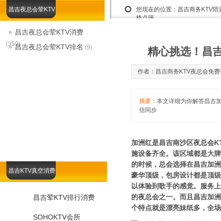
昌吉夜总会荤KTV
您现在的位置：
昌吉商务KTV
格点评
昌吉夜总会荤KTV消费
(359)
昌吉夜总会荤KTV排名
(9)
精心挑选！昌吉
作者：昌吉商务KTV夜总会免费咨询娱
摘要：
本文详细为你解答昌吉加洲
信同步
加洲红是昌吉南沙区夜总会K
施设备齐全。该区域都是大牌
的时候，总会选择在昌吉加洲
昌吉KTV真空消费
豪华顶级，包房设计都是顶级
以体验到歌手的感觉。服务上
的夜总会之一。而且昌吉加洲
昌吉荤KTV排行消费
个特点就是漂亮妹纸多，全
SOHOKTV会所